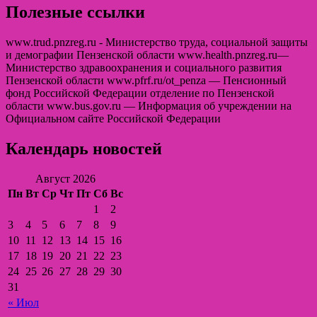
Полезные ссылки
www.trud.pnzreg.ru - Министерство труда, социальной защиты
и демографии Пензенской области www.health.pnzreg.ru—
Министерство здравоохранения и социального развития
Пензенской области www.pfrf.ru/ot_penza — Пенсионный
фонд Российской Федерации отделение по Пензенской
области www.bus.gov.ru — Информация об учреждении на
Официальном сайте Российской Федерации
Календарь новостей
Август 2026
Пн
Вт
Ср
Чт
Пт
Сб
Вс
1
2
3
4
5
6
7
8
9
10
11
12
13
14
15
16
17
18
19
20
21
22
23
24
25
26
27
28
29
30
31
« Июл