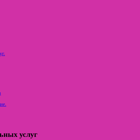
уг.
в
ие.
ьных услуг