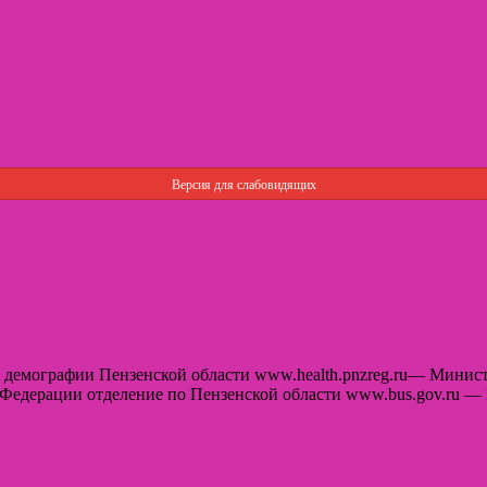
Версия для слабовидящих
 и демографии Пензенской области www.health.pnzreg.ru— Минис
 Федерации отделение по Пензенской области www.bus.gov.ru 