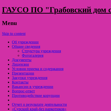
ГАУСО ПО "Грабовский дом с
Menu
Skip to content
Об учреждении
Общие сведения
Структура учреждения
Фотогалерея
Документы
Лицензии
Условия приема и содержания
Презентации
Закупки учреждения
Контакты
Вакансии в учреждении
Вопрос-ответ
Противодействие корупции
Отчет о результате деятельности
«Cурский край-без наркотиков»