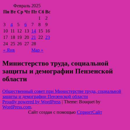
Февраль 2025
Пн
Вт
Ср
Чт
Пт
Сб
Вс
1
2
3
4
5
6
7
8
9
10
11
12
13
14
15
16
17
18
19
20
21
22
23
24
25
26
27
28
« Янв
Мар »
Министерство труда, социальной
защиты и демографии Пензенской
области
Общественный совет при Министерстве труда, социальной
защиты и демографии Пензенской области
Proudly powered by WordPress
|
Theme: Bouquet by
WordPress.com
.
Сайт создан с помощью
СпринтСайт