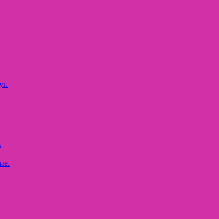
уг.
в
ие.