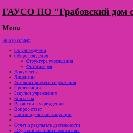
ГАУСО ПО "Грабовский дом с
Menu
Skip to content
Об учреждении
Общие сведения
Структура учреждения
Фотогалерея
Документы
Лицензии
Условия приема и содержания
Презентации
Закупки учреждения
Контакты
Вакансии в учреждении
Вопрос-ответ
Противодействие корупции
Отчет о результате деятельности
«Cурский край-без наркотиков»