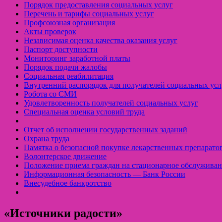
Порядок предоставления социальных услуг
Перечень и тарифы социальных услуг
Профсоюзная организация
Акты проверок
Независимая оценка качества оказания услуг
Паспорт доступности
Мониторинг заработной платы
Порядок подачи жалобы
Социальная реабилитация
Внутренний распорядок для получателей социальных усл
Робота со СМИ
Удовлетворенность получателей социальных услуг
Специальная оценка условий труда
Отчет об исполнении государственных заданий
Охрана труда
Памятка о безопасной покупке лекарственных препарато
Волонтерское движение
Положение приема граждан на стационарное обслуживан
Информационная безопасность — Банк России
Внесудебное банкротство
«Источники радости»