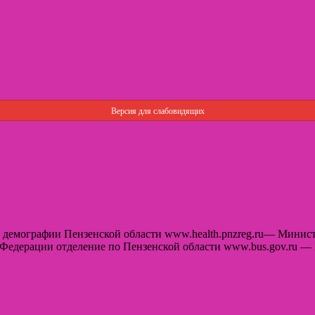
Версия для слабовидящих
 и демографии Пензенской области www.health.pnzreg.ru— Минис
 Федерации отделение по Пензенской области www.bus.gov.ru 