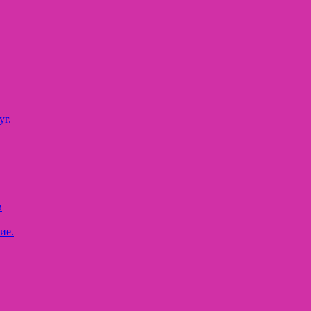
уг.
в
ие.