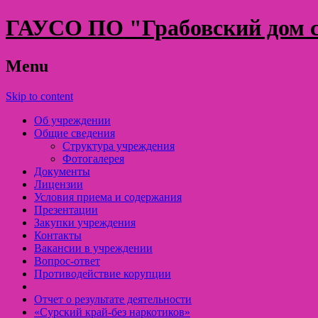
ГАУСО ПО "Грабовский дом с
Menu
Skip to content
Об учреждении
Общие сведения
Структура учреждения
Фотогалерея
Документы
Лицензии
Условия приема и содержания
Презентации
Закупки учреждения
Контакты
Вакансии в учреждении
Вопрос-ответ
Противодействие корупции
Отчет о результате деятельности
«Cурский край-без наркотиков»