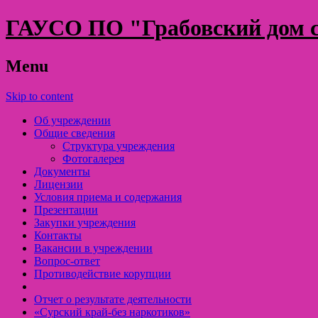
ГАУСО ПО "Грабовский дом с
Menu
Skip to content
Об учреждении
Общие сведения
Структура учреждения
Фотогалерея
Документы
Лицензии
Условия приема и содержания
Презентации
Закупки учреждения
Контакты
Вакансии в учреждении
Вопрос-ответ
Противодействие корупции
Отчет о результате деятельности
«Cурский край-без наркотиков»