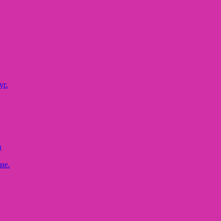
уг.
в
ие.