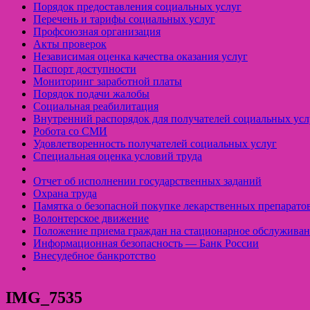
Порядок предоставления социальных услуг
Перечень и тарифы социальных услуг
Профсоюзная организация
Акты проверок
Независимая оценка качества оказания услуг
Паспорт доступности
Мониторинг заработной платы
Порядок подачи жалобы
Социальная реабилитация
Внутренний распорядок для получателей социальных усл
Робота со СМИ
Удовлетворенность получателей социальных услуг
Специальная оценка условий труда
Отчет об исполнении государственных заданий
Охрана труда
Памятка о безопасной покупке лекарственных препарато
Волонтерское движение
Положение приема граждан на стационарное обслуживан
Информационная безопасность — Банк России
Внесудебное банкротство
IMG_7535