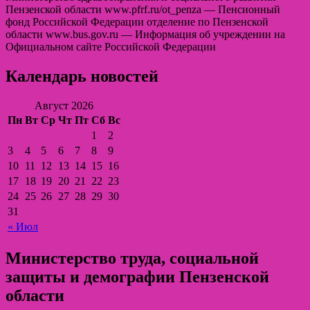
Пензенской области www.pfrf.ru/ot_penza — Пенсионный
фонд Российской Федерации отделение по Пензенской
области www.bus.gov.ru — Информация об учреждении на
Официальном сайте Российской Федерации
Календарь новостей
Август 2026
Пн
Вт
Ср
Чт
Пт
Сб
Вс
1
2
3
4
5
6
7
8
9
10
11
12
13
14
15
16
17
18
19
20
21
22
23
24
25
26
27
28
29
30
31
« Июл
Министерство труда, социальной
защиты и демографии Пензенской
области